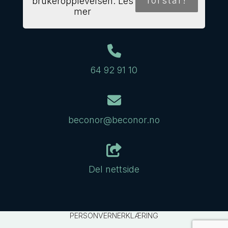
forstår!
brukeropplevelsen.
Les
Bruseveien 1
mer
1911 Flateby
64 92 91 10
beconor@beconor.no
Del nettside
PERSONVERNERKLÆRING